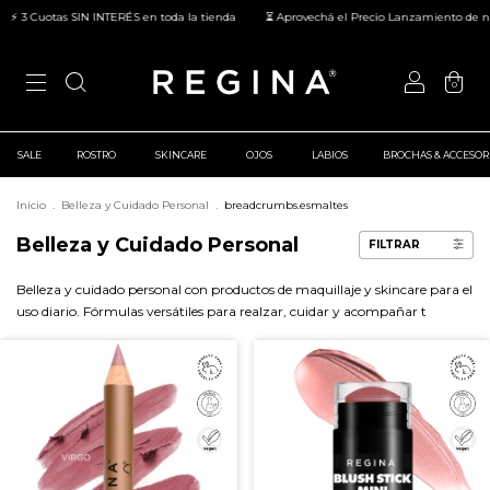
tas SIN INTERÉS en toda la tienda
⏳ Aprovechá el Precio Lanzamiento de nuestros n
0
SALE
ROSTRO
SKINCARE
OJOS
LABIOS
BROCHAS & ACCESOR
Inicio
.
Belleza y Cuidado Personal
.
breadcrumbs.esmaltes
Belleza y Cuidado Personal
FILTRAR
Belleza y cuidado personal con productos de maquillaje y skincare para el
uso diario. Fórmulas versátiles para realzar, cuidar y acompañar t