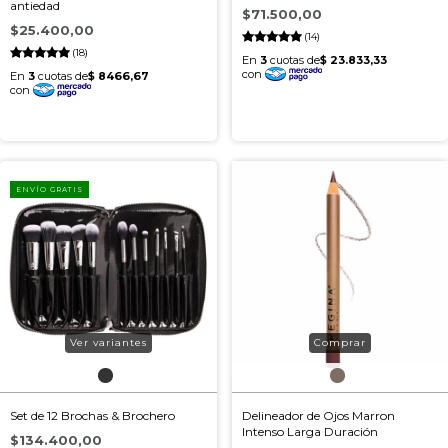
antiedad
$71.500,00
$25.400,00
(14)
(18)
ENVÍO GRATIS
Ver variantes
Set de 12 Brochas & Brochero
Delineador de Ojos Marron
Intenso Larga Duración
$134.400,00