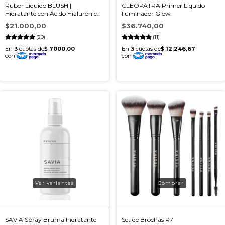
Rubor Líquido BLUSH |
CLEOPATRA Primer Líquido
Hidratante con Ácido Hialurónico
Iluminador Glow
y Vitamina E
$21.000,00
$36.740,00
(20)
(11)
Ver variantes
SAVIA Spray Bruma hidratante
Set de Brochas R7