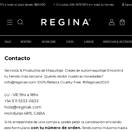
 a todo el país desde $80.000
⚡ 3 Cuotas SIN INTERÉS en toda la tienda
⏳ Aprove
0
SALE
ROSTRO
SKINCARE
OJOS
LABIOS
BROCHAS & ACCESOR
Contacto
Servicios & Productos de Maquillaje. Clases de automaquillaje Encontrá
tu tienda mas cercana. Querés recibir nuestras novedades?
info@reginak.com
100% Belleza Cruelty Free. ©Reginak2020
LU - VIE 9hs a 18hs
+54 9 11 5333-0633
hola@reginak.com
Honduras 4815, CABA
Si te arrepentiste de una compra, podés pedir la cancelación enviando
este formulario
con tu número de orden.
Tenés como máximo hasta