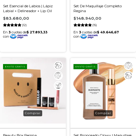
Set Esencial de Labios | Lápiz
Set De Maquillaje Completo
Labial + Delineador + Lip Oil
Regina
$83.680,00
$148.940,00
(12)
(15)
ENVÍO GRATIS
ENVÍO GRATIS
Beauty Box Regina
Set Bronceado Glowy | Maquillaje