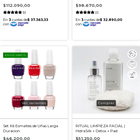
$112.090,00
$98.670,00
(5)
(2)
ENVÍO GRATIS
Ver variantes
Set X6 Esmaltes de Uñas Larga
RITUAL LIMPIEZA FACIAL |
Duracion
HidraSilk + Detox + Pad
$46.200,00
$51.250,00