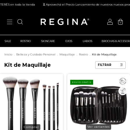
en toda la tienda
⏳ Aprovechá el Precio Lanzamiento de nuestros nuevos productos 
0
SALE
ROSTRO
SKINCARE
OJOS
LABIOS
BROCHAS & ACCESOR
Inicio
.
Belleza y Cuidado Personal
.
Maquillaje
.
Rostro
.
Kit de Maquillaje
Kit de Maquillaje
FILTRAR
ENVÍO GRATIS
Ver variantes