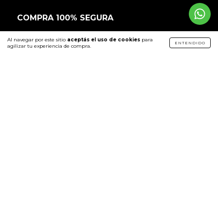
COMPRA 100% SEGURA
Al navegar por este sitio
aceptás el uso de cookies
para
ENTENDIDO
agilizar tu experiencia de compra.
Copyright Regina - 30709279943 - 2026. Todos los derechos reservados.
Defensa de las y los consumidores. Para reclamos
ingresá acá.
Botón de arrepentimiento
Política de envíos
Política de cambios y devoluciones
Developed by