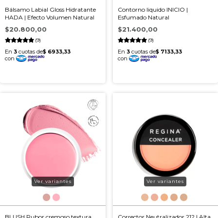
Bálsamo Labial Gloss Hidratante
Contorno liquido INICIO |
HADA | Efecto Volumen Natural
Esfumado Natural
$20.800,00
$21.400,00
(9)
(9)
Ver variantes
Ver variantes
BLUSH Rubor cremoso textura
Corrector Neutralizador 212 | Alta