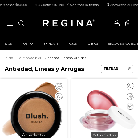
desde $80.000
⚡ 3 Cuotas SIN INTERÉS en toda la tienda
⏳ Aprovechá el Precio La
0
SALE
ROSTRO
SKINCARE
OJOS
LABIOS
BROCHAS & ACCESOR
Inicio
.
Por tipo de piel
.
Antiedad, Lineas y Arrugas
Antiedad, Lineas y Arrugas
FILTRAR
Ver variantes
Ver variantes