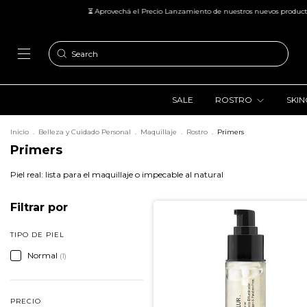
⏳ Aprovechá el Precio Lanzamiento de nuestros nuevos productos p
SALE
ROSTRO
SKI
Inicio
.
Belleza y Cuidado Personal
.
Maquillaje
.
Rostro
.
Primers
Primers
Piel real: lista para el maquillaje o impecable al natural
Filtrar por
TIPO DE PIEL
Normal
(1)
PRECIO