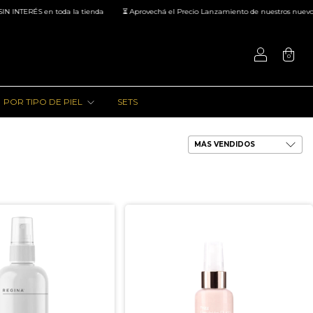
INTERÉS en toda la tienda
⏳ Aprovechá el Precio Lanzamiento de nuestros nuevos pr
0
POR TIPO DE PIEL
SETS