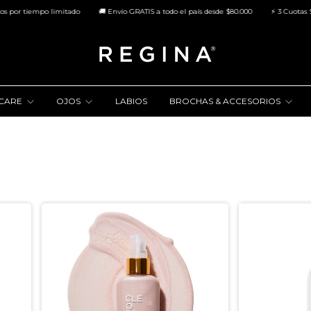
or tiempo limitado
🚚 Envío GRATIS a todo el país desde $80.000
⚡ 3 Cuotas SIN 
NCARE
OJOS
LABIOS
BROCHAS & ACCESORIOS