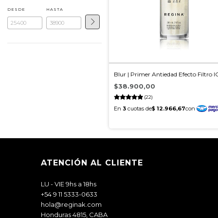
DESDE
HASTA
Blur | Primer Antiedad Efecto Filtro I
$38.900,00
(22)
ATENCIÓN AL CLIENTE
LU - VIE 9hs a 18hs
+54 9 11 5333-0633
hola@reginak.com
Honduras 4815, CABA