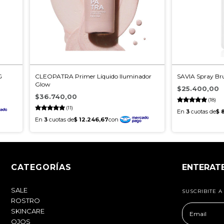
G
CLEOPATRA Primer Líquido Iluminador
SAVIA Spray Br
Glow
$25.400,00
$36.740,00
(18)
(11)
CATEGORÍAS
ENTERAT
SALE
SUSCRIBITE 
ROSTRO
SKINCARE
OJOS