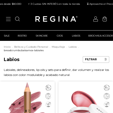
 desde $80.000
⚡ 3 Cuotas SIN INTERÉS en toda la tienda
⏳ Aprovechá el Precio L
0
SALE
ROSTRO
SKINCARE
OJOS
LABIOS
BROCHAS & ACCESOR
Inicio
.
Belleza y Cuidado Personal
.
Maquillaje
.
Labios
.
breadcrumbs.balsamos-labiales
Labios
FILTRAR
Labiales, delineadores, lip oils y sets para definir, dar volumen y realzar los
labios con color modulable y acabado natural.