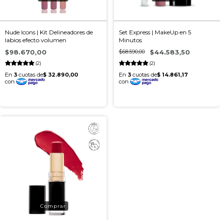
Nude Icons | Kit Delineadores de
Set Express | MakeUp en 5
labios efecto volumen
Minutos
$98.670,00
$68.590,00
$44.583,50
(2)
(2)