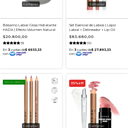
Bálsamo Labial Gloss Hidratante
Set Esencial de Labios | Lápiz
HADA | Efecto Volumen Natural
Labial + Delineador + Lip Oil
$20.800,00
$83.680,00
(9)
(12)
ENVÍO GRATIS
35
%
off