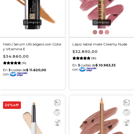
Halo | Serum Ultraligero con Color
Lápiz labial mate Creamy Nude
y Vitamina E
$32.890,00
$34.860,00
(96)
(16)
20
%
off