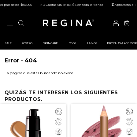
 país desde $80.000
⚡ 3 Cuotas SIN INTERÉS en toda la tienda
⏳ Aprovechá el Pre
0
SALE
ROSTRO
SKINCARE
OJOS
LABIOS
BROCHAS & ACCESOR
Error - 404
La página que estás buscando no existe.
QUIZÁS TE INTERESEN LOS SIGUIENTES
PRODUCTOS.