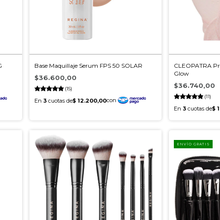
G
Base Maquillaje Serum FPS 50 SOLAR
CLEOPATRA Prim
Glow
$36.600,00
$36.740,00
(15)
(11)
ENVÍO GRATIS