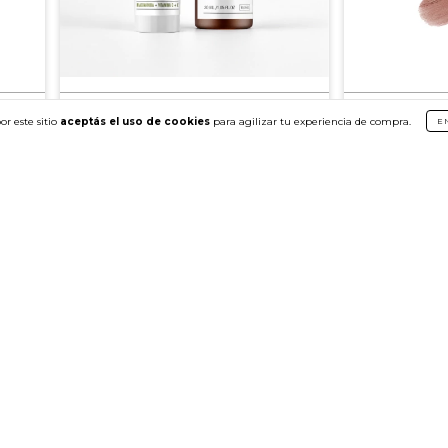
Set Serums Día & Noche Rutina de
Delineador de L
or este sitio
aceptás el uso de cookies
para agilizar tu experiencia de compra.
E
Tratamiento
Efecto Volumen
$50.900,00
$32.890,00
(18)
(7)