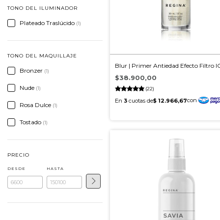
TONO DEL ILUMINADOR
Plateado Traslúcido
(1)
TONO DEL MAQUILLAJE
Blur | Primer Antiedad Efecto Filtro I
Bronzer
(1)
$38.900,00
Nude
(1)
(22)
Rosa Dulce
(1)
Tostado
(1)
PRECIO
DESDE
HASTA