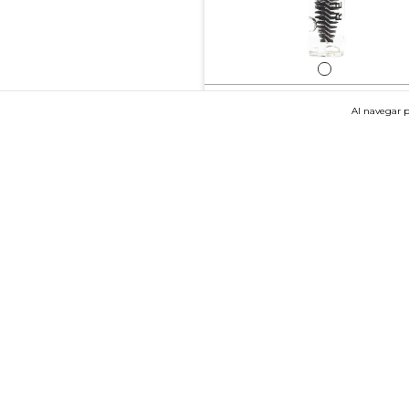
MINI Gel de cejas transparente
Al navegar p
$14.400,00
(4)