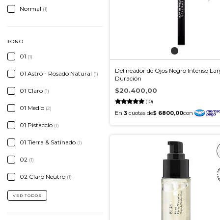
Normal
(1)
TONO
01
(1)
Delineador de Ojos Negro Intenso La
01 Astro - Rosado Natural
(1)
Duración
$20.400,00
01 Claro
(1)
(10)
01 Medio
(2)
01 Pistaccio
(1)
01 Tierra & Satinado
(1)
02
(1)
02 Claro Neutro
(1)
VER TODOS