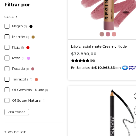
Filtrar por
COLOR
Negro
(5)
Marrón
(1)
Lápiz labial mate Creamy Nude
Rojo
(1)
$32.890,00
Rosa
(1)
(95)
Rosado
(1)
Terracota
(1)
01 Geminis - Nude
(1)
01 Super Natural
(1)
VER TODOS
TIPO DE PIEL