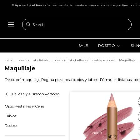
chá el Precio Lanzamiento de nuestros nuevos productos por tiempo limitado
🚚 Env
SALE
ROSTRO
SKI
Inicio
.
breadcrumbs.listado
.
breadcrumbs.belleza-cuidado-personal
.
Maquillaje
.
Maquillaje
Descubrí maquillaje Regina para rostro, ojos y labios. Fórmulas livianas, ton
Belleza y Cuidado Personal
Ojos, Pestañas y Cejas
Labios
Rostro