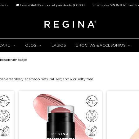
ío GRATIS a todo el país desde $80.000
⚡ 3 Cuotas SIN INTERÉS en toda la tienda
NCARE
OJOS
LABIOS
BROCHAS & ACCESORIOS
breadcrumbs.ojos
os versátiles y acabado natural. Vegano y cruelty free.